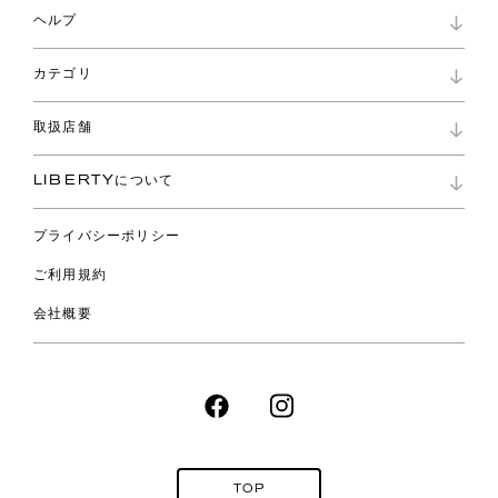
マイページ
ヘルプ
ロイヤリティプログラム
パスワード再設定
お知らせ
ショッピングバッグ
カテゴリ
お問い合わせ
よくあるご質問
新着
ご利用ガイド
取扱店舗
コレクション
特定商取引に基づく表記
ファブリックス
リバティ ブランド
バッグ
LIBERTYについて
リバティ・ファブリックス
ファッションアクセサリー
リバティの遺産
スカーフ
プライバシーポリシー
ウェア
ライフスタイル
ご利用規約
特集
スペシャル
会社概要
TOP