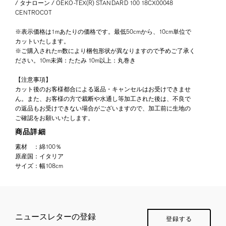
/ タナローン / OEKO-TEX(R) STANDARD 100 18CX00048
CENTROCOT
※表示価格は1mあたりの価格です。最低50cmから、10cm単位で
カットいたします。
※ご購入されたm数により梱包形状が異なりますので予めご了承く
ださい。10m未満：たたみ 10m以上：丸巻き
【注意事項】
カット後のお客様都合による返品・キャンセルはお受けできませ
ん。また、お客様の方で裁断や水通し等加工された後は、不良で
の返品もお受けできない場合がございますので、加工前に生地の
ご確認をお願いいたします。
商品詳細
素材
：
綿100％
原産国
：
イタリア
サイズ
：
幅108cm
ニュースレターの登録
登録する