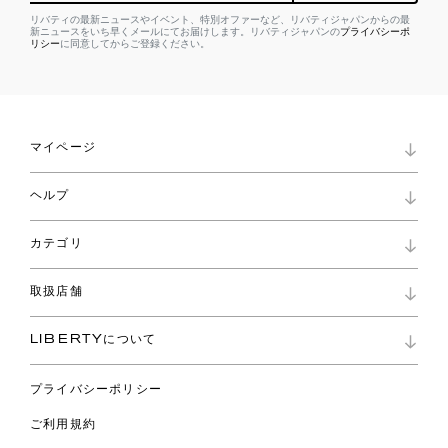
リバティの最新ニュースやイベント、特別オファーなど、リバティジャパンからの最
新ニュースをいち早くメールにてお届けします。リバティジャパンの
プライバシーポ
リシー
に同意してからご登録ください。
マイページ
マイページ
ヘルプ
ロイヤリティプログラム
パスワード再設定
お知らせ
ショッピングバッグ
カテゴリ
お問い合わせ
よくあるご質問
新着
ご利用ガイド
取扱店舗
コレクション
特定商取引に基づく表記
ファブリックス
リバティ ブランド
バッグ
LIBERTYについて
リバティ・ファブリックス
ファッションアクセサリー
リバティの遺産
スカーフ
プライバシーポリシー
ウェア
ライフスタイル
ご利用規約
特集