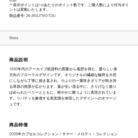
30pt
＊表示ポイントは1mあたりのポイント数です。ご購入数により付与ポイ
ントは変動いたします。
商品番号:
26-363J7510-TDU
Share
商品説明
1930年代のアーカイブ紙資料の図案から着想を得た、愛らしい多
方向のフローラルデザインです。オリジナルの繊細な輪郭を大切
にしながら丁寧に描き直され、小ぶりの一重咲きダリアが咲き誇
る草原の情景が広がります。葉が生い茂る中に、さりげなく散り
ばめられたベリーとともに、軽やかに舞うように表現されていま
す。リバティを象徴する美意識を体現したデザインへのオマージ
ュです。
商品特徴
2026年カプセルコレクション / サマー・メロディ・コレクション