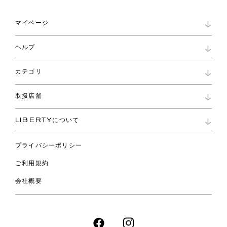
マイページ
マイページ
ヘルプ
ロイヤリティプログラム
パスワード再設定
お知らせ
ショッピングバッグ
カテゴリ
お問い合わせ
よくあるご質問
新着
ご利用ガイド
取扱店舗
コレクション
特定商取引に基づく表記
ファブリックス
リバティ ブランド
バッグ
LIBERTYについて
リバティ・ファブリックス
ファッションアクセサリー
リバティの遺産
スカーフ
プライバシーポリシー
ウェア
ライフスタイル
ご利用規約
特集
スペシャル
会社概要