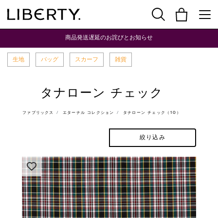
商品発送遅延のお詫びとお知らせ
生地
バッグ
スカーフ
雑貨
タナローン チェック
ファブリックス
エターナル コレクション
タナローン チェック（10）
絞り込み