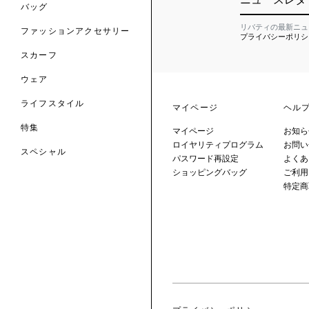
のファッションアクセサリー
バッグ
リバティの最新ニュ
ファッションアクセサリー
プライバシーポリシ
トマテリアル
スカーフ
のファブリックス
ウェア
ライフスタイル
マイページ
ヘル
特集
マイページ
お知ら
ロイヤリティプログラム
お問い
スペシャル
パスワード再設定
よくあ
ショッピングバッグ
ご利用
 TO LIBERTY
ARABLE ART
特定商
ERTY SCARVES
買う
買う
EVER IPHIS
 THERE BE
買う
ERTY
ERTY
買う
CESSORIES
買う
買う
6:
IGN.NATURE.ART.
買う