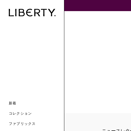
ンライン限定
ナル コレクション
ナル コレクション
ィス コレクション
ルコレクション
バッグ
ホルダー
スカーフ
新着
 ブランド
コレクション
クターコラボレーション
ダーバッグ
ル
コレクション
の新着
ナル コレクション
ニック・タナローン
ボディバッグ
のウェア
サリー
のスカーフ
ファブリックス
の コレクション
チャー・セレクション
のバッグ
ニュースレタ