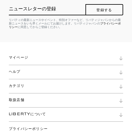
ニュースレターの登録
登録する
リバティの最新ニュースやイベント、特別オファーなど、リバティジャパンからの最
新ニュースをいち早くメールにてお届けします。リバティジャパンの
プライバシーポ
リシー
に同意してからご登録ください。
マイページ
マイページ
ヘルプ
ロイヤリティプログラム
パスワード再設定
お知らせ
ショッピングバッグ
カテゴリ
お問い合わせ
よくあるご質問
新着
ご利用ガイド
取扱店舗
コレクション
特定商取引に基づく表記
ファブリックス
リバティ ブランド
バッグ
LIBERTYについて
リバティ・ファブリックス
ファッションアクセサリー
リバティの遺産
スカーフ
プライバシーポリシー
ウェア