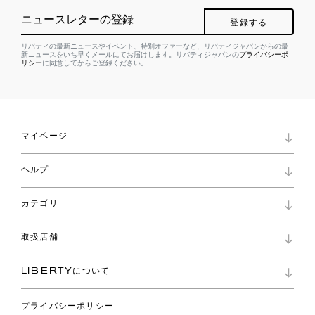
ニュースレターの登録
登録する
リバティの最新ニュースやイベント、特別オファーなど、リバティジャパンからの最
新ニュースをいち早くメールにてお届けします。リバティジャパンの
プライバシーポ
リシー
に同意してからご登録ください。
マイページ
マイページ
ヘルプ
ロイヤリティプログラム
パスワード再設定
お知らせ
ショッピングバッグ
カテゴリ
お問い合わせ
よくあるご質問
新着
ご利用ガイド
取扱店舗
コレクション
特定商取引に基づく表記
ファブリックス
リバティ ブランド
バッグ
LIBERTYについて
リバティ・ファブリックス
ファッションアクセサリー
リバティの遺産
スカーフ
プライバシーポリシー
ウェア