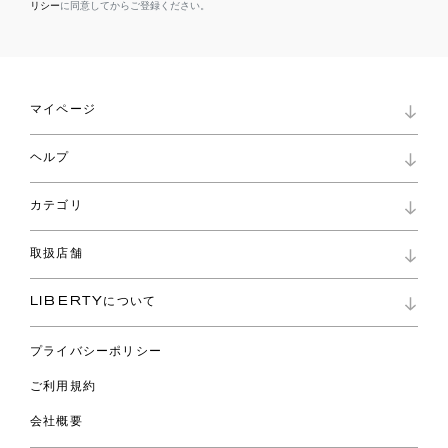
リシー
に同意してからご登録ください。
マイページ
マイページ
ヘルプ
ロイヤリティプログラム
パスワード再設定
お知らせ
ショッピングバッグ
カテゴリ
お問い合わせ
よくあるご質問
新着
ご利用ガイド
取扱店舗
コレクション
特定商取引に基づく表記
ファブリックス
リバティ ブランド
バッグ
LIBERTYについて
リバティ・ファブリックス
ファッションアクセサリー
リバティの遺産
スカーフ
プライバシーポリシー
ウェア
ライフスタイル
ご利用規約
特集
スペシャル
会社概要