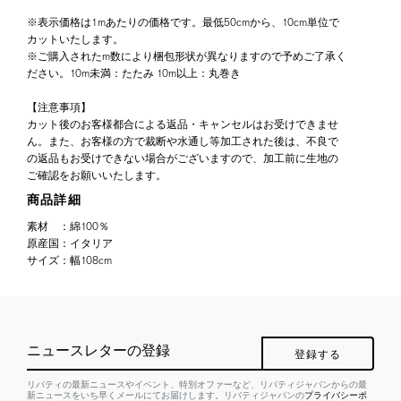
※表示価格は1mあたりの価格です。最低50cmから、10cm単位で
カットいたします。
※ご購入されたm数により梱包形状が異なりますので予めご了承く
ださい。10m未満：たたみ 10m以上：丸巻き
【注意事項】
カット後のお客様都合による返品・キャンセルはお受けできませ
ん。また、お客様の方で裁断や水通し等加工された後は、不良で
の返品もお受けできない場合がございますので、加工前に生地の
ご確認をお願いいたします。
商品詳細
素材
：
綿100％
原産国
：
イタリア
サイズ
：
幅108cm
ニュースレターの登録
登録する
リバティの最新ニュースやイベント、特別オファーなど、リバティジャパンからの最
新ニュースをいち早くメールにてお届けします。リバティジャパンの
プライバシーポ