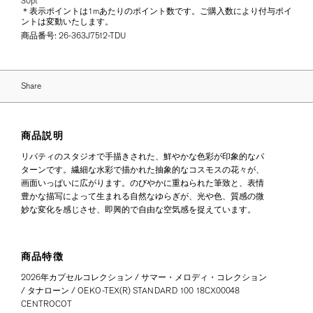
30pt
＊表示ポイントは1mあたりのポイント数です。ご購入数により付与ポイ
ントは変動いたします。
商品番号:
26-363J7512-TDU
Share
商品説明
リバティのスタジオで手描きされた、鮮やかな色彩が印象的なパ
ターンです。繊細な水彩で描かれた抽象的なコスモスの花々が、
画面いっぱいに広がります。のびやかに重ねられた筆致と、表情
豊かな描写によって生まれる自然なゆらぎが、光や色、質感の微
妙な変化を感じさせ、即興的で自由な空気感を捉えています。
商品特徴
2026年カプセルコレクション / サマー・メロディ・コレクション
/ タナローン / OEKO-TEX(R) STANDARD 100 18CX00048
CENTROCOT