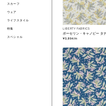
スカーフ
のファブリックス
ウェア
ライフスタイル
LIBERTY FABRICS
特集
ポーセリン・キャノピー タ
スペシャル
¥3,894/m
 TO LIBERTY
ARABLE ART
ERTY SCARVES
買う
買う
EVER IPHIS
 THERE BE
買う
ERTY
ERTY
買う
CESSORIES
買う
買う
6:
IGN.NATURE.ART.
買う