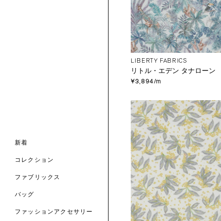
LIBERTY FABRICS
リトル・エデン タナローン
¥3,894/m
ンライン限定
ナル コレクション
ナル コレクション
ィス コレクション
ルコレクション
バッグ
ホルダー
スカーフ
新着
 ブランド
コレクション
クターコラボレーション
ダーバッグ
ル
コレクション
の新着
ナル コレクション
ニック・タナローン
ボディバッグ
のウェア
サリー
のスカーフ
ファブリックス
の コレクション
チャー・セレクション
のバッグ
のファッションアクセサリー
バッグ
ファッションアクセサリー
トマテリアル