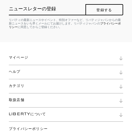
ニュースレターの登録
登録する
リバティの最新ニュースやイベント、特別オファーなど、リバティジャパンからの最
新ニュースをいち早くメールにてお届けします。リバティジャパンの
プライバシーポ
リシー
に同意してからご登録ください。
マイページ
マイページ
ヘルプ
ロイヤリティプログラム
パスワード再設定
お知らせ
ショッピングバッグ
カテゴリ
お問い合わせ
よくあるご質問
新着
ご利用ガイド
取扱店舗
コレクション
特定商取引に基づく表記
ファブリックス
リバティ ブランド
バッグ
LIBERTYについて
リバティ・ファブリックス
ファッションアクセサリー
リバティの遺産
スカーフ
プライバシーポリシー
ウェア