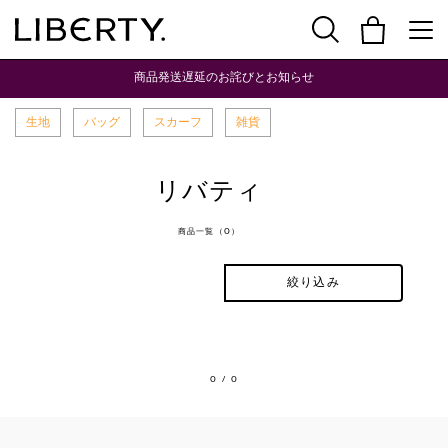
商品発送遅延のお詫びとお知らせ
生地
バッグ
スカーフ
雑貨
リバティ
商品一覧（0）
絞り込み
0
/ 0