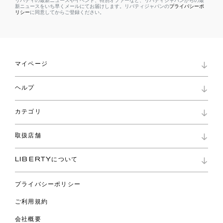
リバティの最新ニュースやイベント、特別オファーなど、リバティジャパンからの最
新ニュースをいち早くメールにてお届けします。リバティジャパンの
プライバシーポ
リシー
に同意してからご登録ください。
マイページ
マイページ
ヘルプ
ロイヤリティプログラム
パスワード再設定
お知らせ
ショッピングバッグ
カテゴリ
お問い合わせ
よくあるご質問
新着
ご利用ガイド
取扱店舗
コレクション
特定商取引に基づく表記
ファブリックス
リバティ ブランド
バッグ
LIBERTYについて
リバティ・ファブリックス
ファッションアクセサリー
リバティの遺産
スカーフ
プライバシーポリシー
ウェア
ライフスタイル
ご利用規約
特集
スペシャル
会社概要