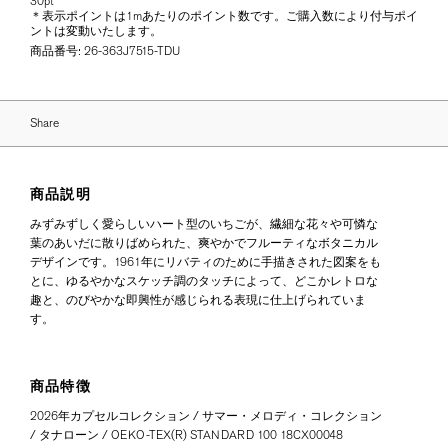
30pt
＊表示ポイントは1mあたりのポイント数です。ご購入数により付与ポイ
ントは変動いたします。
商品番号:
26-363J7515-TDU
Share
商品説明
みずみずしく愛らしいハート型のいちごが、繊細な花々や可憐な
葉のあいだに散りばめられた、爽やかでフルーティなボタニカル
デザインです。1961年にリバティのために手描きされた図案をも
とに、ゆるやかなスケッチ調のタッチによって、どこかレトロな
趣と、のびやかな即興性が感じられる表現に仕上げられていま
す。
商品特徴
2026年カプセルコレクション / サマー・メロディ・コレクション
/ タナローン / OEKO-TEX(R) STANDARD 100 18CX00048