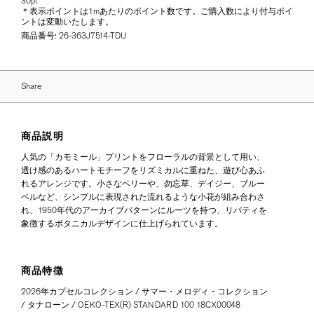
30pt
＊表示ポイントは1mあたりのポイント数です。ご購入数により付与ポイ
ントは変動いたします。
商品番号:
26-363J7514-TDU
Share
商品説明
人気の「カモミール」プリントをフローラルの背景として用い、
透け感のあるハートモチーフをリズミカルに重ねた、遊び心あふ
れるアレンジです。小さなベリーや、勿忘草、デイジー、ブルー
ベルなど、シンプルに表現された流れるような小花が組み合わさ
れ、1950年代のアーカイブパターンにルーツを持つ、リバティを
象徴するボタニカルデザインに仕上げられています。
商品特徴
2026年カプセルコレクション / サマー・メロディ・コレクション
/ タナローン / OEKO-TEX(R) STANDARD 100 18CX00048