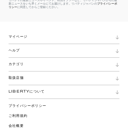
リバティの最新ニュースやイベント、特別オファーなど、リバティジャパンからの最
新ニュースをいち早くメールにてお届けします。リバティジャパンの
プライバシーポ
リシー
に同意してからご登録ください。
マイページ
マイページ
ヘルプ
ロイヤリティプログラム
パスワード再設定
お知らせ
ショッピングバッグ
カテゴリ
お問い合わせ
よくあるご質問
新着
ご利用ガイド
取扱店舗
コレクション
特定商取引に基づく表記
ファブリックス
リバティ ブランド
バッグ
LIBERTYについて
リバティ・ファブリックス
ファッションアクセサリー
リバティの遺産
スカーフ
プライバシーポリシー
ウェア
ライフスタイル
ご利用規約
特集
スペシャル
会社概要