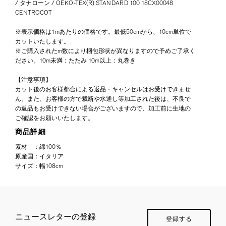
/ タナローン / OEKO-TEX(R) STANDARD 100 18CX00048
CENTROCOT
※表示価格は1mあたりの価格です。最低50cmから、10cm単位で
カットいたします。
※ご購入されたm数により梱包形状が異なりますので予めご了承く
ださい。10m未満：たたみ 10m以上：丸巻き
【注意事項】
カット後のお客様都合による返品・キャンセルはお受けできませ
ん。また、お客様の方で裁断や水通し等加工された後は、不良で
の返品もお受けできない場合がございますので、加工前に生地の
ご確認をお願いいたします。
商品詳細
素材
：
綿100％
原産国
：
イタリア
サイズ
：
幅108cm
ニュースレターの登録
登録する