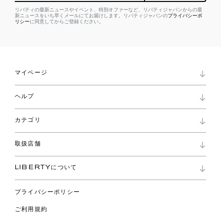
リバティの最新ニュースやイベント、特別オファーなど、リバティジャパンからの最
新ニュースをいち早くメールにてお届けします。リバティジャパンの
プライバシーポ
リシー
に同意してからご登録ください。
マイページ
マイページ
ヘルプ
ロイヤリティプログラム
パスワード再設定
お知らせ
ショッピングバッグ
カテゴリ
お問い合わせ
よくあるご質問
新着
ご利用ガイド
取扱店舗
コレクション
特定商取引に基づく表記
ファブリックス
リバティ ブランド
バッグ
LIBERTYについて
リバティ・ファブリックス
ファッションアクセサリー
リバティの遺産
スカーフ
プライバシーポリシー
ウェア
ライフスタイル
ご利用規約
特集