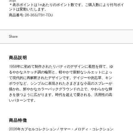
30pt
＊表示ポイントは1mあたりのポイント数です。ご購入数により付与ポイ
ントは変動いたします。
商品番号:
26-363J7511-TDU
Share
商品説明
1958年に初めて制作されたリバティのデザインに着想を得て、ゆ
るやかなスケッチ調の輪郭と、軽やかで新鮮なシルエットによっ
て現代的に再解釈されたデザインです。デイジーや勿忘草、キン
ポウゲなど、シンプルに表現されたさまざまな小花のスプレーが
描かれ、鮮やかなカラーバックグラウンドの上で、やわらかな輝
きを放つように広がります。時代を超えて愛される、汎用性の高
いパターンです。
商品特徴
2026年カプセルコレクション / サマー・メロディ・コレクション