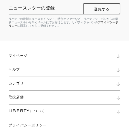
ニュースレターの登録
登録する
リバティの最新ニュースやイベント、特別オファーなど、リバティジャパンからの最
新ニュースをいち早くメールにてお届けします。リバティジャパンの
プライバシーポ
リシー
に同意してからご登録ください。
マイページ
マイページ
ヘルプ
ロイヤリティプログラム
パスワード再設定
お知らせ
ショッピングバッグ
カテゴリ
お問い合わせ
よくあるご質問
新着
ご利用ガイド
取扱店舗
コレクション
特定商取引に基づく表記
ファブリックス
リバティ ブランド
バッグ
LIBERTYについて
リバティ・ファブリックス
ファッションアクセサリー
リバティの遺産
スカーフ
プライバシーポリシー
ウェア