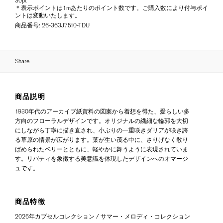
30pt
＊表示ポイントは1mあたりのポイント数です。ご購入数により付与ポイ
ントは変動いたします。
商品番号:
26-363J7510-TDU
Share
商品説明
1930年代のアーカイブ紙資料の図案から着想を得た、愛らしい多
方向のフローラルデザインです。オリジナルの繊細な輪郭を大切
にしながら丁寧に描き直され、小ぶりの一重咲きダリアが咲き誇
る草原の情景が広がります。葉が生い茂る中に、さりげなく散り
ばめられたベリーとともに、軽やかに舞うように表現されていま
す。リバティを象徴する美意識を体現したデザインへのオマージ
ュです。
商品特徴
2026年カプセルコレクション / サマー・メロディ・コレクション