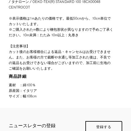
/ タナローン / OEKO-TEX(R) STANDARD 100 18CX00048
CENTROCOT
※表示価格は1mあたりの価格です。最低50cmから、10cm単位で
カットいたします。
※ご購入されたm数により梱包形状が異なりますので予めご了承く
ださい。10m未満：たたみ 10m以上：丸巻き
【注意事項】
カット後のお客様都合による返品・キャンセルはお受けできませ
ん。また、お客様の方で裁断や水通し等加工された後は、不良で
の返品もお受けできない場合がございますので、加工前に生地の
ご確認をお願いいたします。
商品詳細
素材
：
綿100％
原産国
：
イタリア
サイズ
：
幅108cm
ニュースレターの登録
登録する