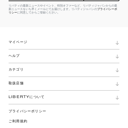
リバティの最新ニュースやイベント、特別オファーなど、リバティジャパンからの最
新ニュースをいち早くメールにてお届けします。リバティジャパンの
プライバシーポ
リシー
に同意してからご登録ください。
マイページ
マイページ
ヘルプ
ロイヤリティプログラム
パスワード再設定
お知らせ
ショッピングバッグ
カテゴリ
お問い合わせ
よくあるご質問
新着
ご利用ガイド
取扱店舗
コレクション
特定商取引に基づく表記
ファブリックス
リバティ ブランド
バッグ
LIBERTYについて
リバティ・ファブリックス
ファッションアクセサリー
リバティの遺産
スカーフ
プライバシーポリシー
ウェア
ライフスタイル
ご利用規約
特集