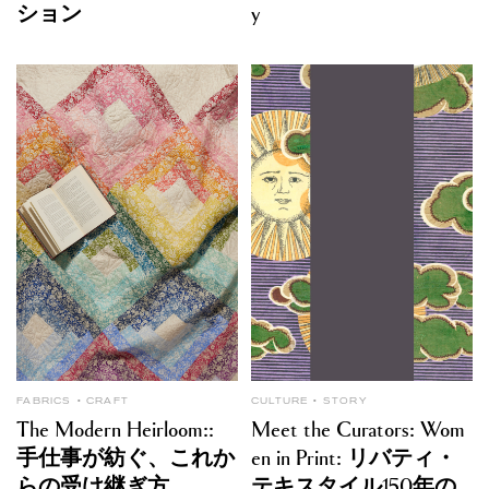
ション
y
FABRICS
CRAFT
CULTURE
STORY
The Modern Heirloom::
Meet the Curators: Wom
手仕事が紡ぐ、これか
en in Print: リバティ・
らの受け継ぎ方
テキスタイル150年の