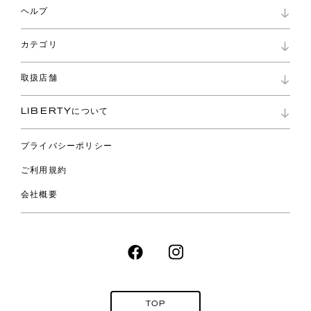
マイページ
ヘルプ
ロイヤリティプログラム
パスワード再設定
お知らせ
ショッピングバッグ
カテゴリ
お問い合わせ
よくあるご質問
新着
ご利用ガイド
取扱店舗
コレクション
特定商取引に基づく表記
ファブリックス
リバティ ブランド
バッグ
LIBERTYについて
リバティ・ファブリックス
ファッションアクセサリー
リバティの遺産
スカーフ
プライバシーポリシー
ウェア
ライフスタイル
ご利用規約
特集
スペシャル
会社概要
TOP