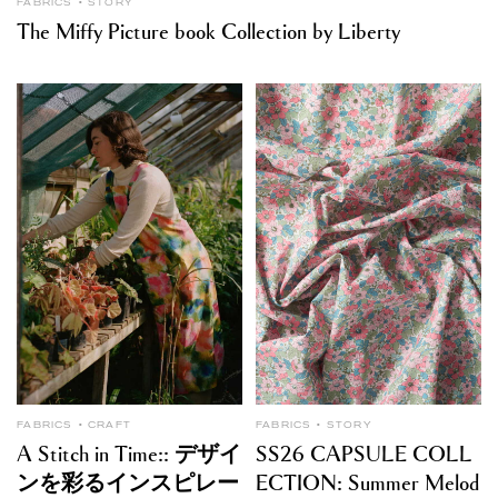
FABRICS
STORY
The Miffy Picture book Collection by Liberty
FABRICS
CRAFT
FABRICS
STORY
A Stitch in Time:: デザイ
SS26 CAPSULE COLL
ンを彩るインスピレー
ECTION: Summer Melod