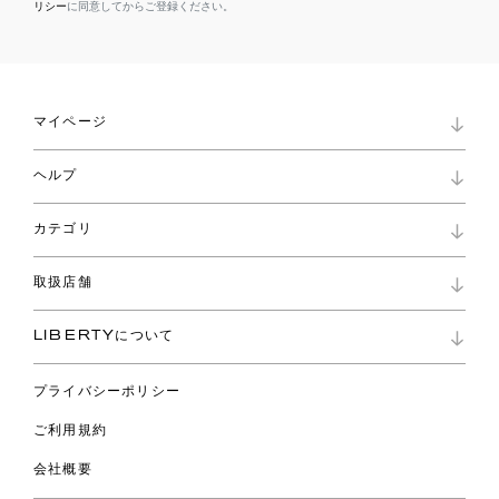
リシー
に同意してからご登録ください。
マイページ
マイページ
ヘルプ
ロイヤリティプログラム
パスワード再設定
お知らせ
ショッピングバッグ
カテゴリ
お問い合わせ
よくあるご質問
新着
ご利用ガイド
取扱店舗
コレクション
特定商取引に基づく表記
ファブリックス
リバティ ブランド
バッグ
LIBERTYについて
リバティ・ファブリックス
ファッションアクセサリー
リバティの遺産
スカーフ
プライバシーポリシー
ウェア
ライフスタイル
ご利用規約
特集
スペシャル
会社概要