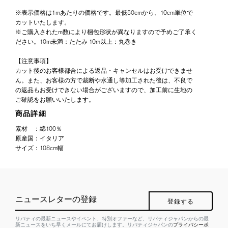
※表示価格は1mあたりの価格です。最低50cmから、10cm単位で
カットいたします。
※ご購入されたm数により梱包形状が異なりますので予めご了承く
ださい。10m未満：たたみ 10m以上：丸巻き
【注意事項】
カット後のお客様都合による返品・キャンセルはお受けできませ
ん。また、お客様の方で裁断や水通し等加工された後は、不良で
の返品もお受けできない場合がございますので、加工前に生地の
ご確認をお願いいたします。
商品詳細
素材
：
綿100％
原産国
：
イタリア
サイズ
：
108cm幅
ニュースレターの登録
登録する
リバティの最新ニュースやイベント、特別オファーなど、リバティジャパンからの最
新ニュースをいち早くメールにてお届けします。リバティジャパンの
プライバシーポ