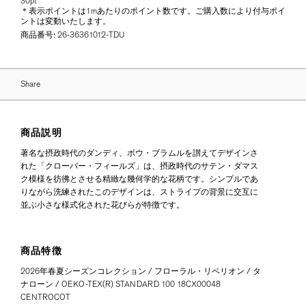
30pt
＊表示ポイントは1mあたりのポイント数です。ご購入数により付与ポイ
ントは変動いたします。
商品番号:
26-36361012-TDU
Share
商品説明
著名な摂政時代のダンディ、ボウ・ブラムルを讃えてデザインさ
れた「クローバー・フィールズ」は、摂政時代のサテン・ダマス
ク模様を彷彿とさせる精緻な幾何学的な花柄です。シンプルであ
りながら洗練されたこのデザインは、ストライプの背景に交互に
並ぶ小さな様式化された花びらが特徴です。
商品特徴
2026年春夏シーズンコレクション / フローラル・リベリオン / タ
ナローン / OEKO-TEX(R) STANDARD 100 18CX00048
CENTROCOT