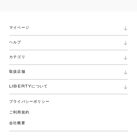
マイページ
マイページ
ヘルプ
ロイヤリティプログラム
パスワード再設定
お知らせ
ショッピングバッグ
カテゴリ
お問い合わせ
よくあるご質問
新着
ご利用ガイド
取扱店舗
コレクション
特定商取引に基づく表記
ファブリックス
リバティ ブランド
バッグ
LIBERTYについて
リバティ・ファブリックス
ファッションアクセサリー
リバティの遺産
スカーフ
プライバシーポリシー
ウェア
ライフスタイル
ご利用規約
特集
スペシャル
会社概要