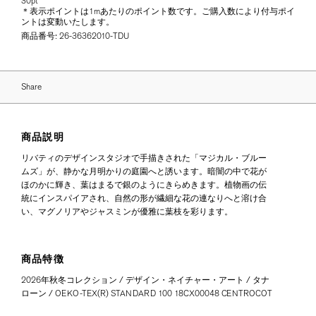
30pt
＊表示ポイントは1mあたりのポイント数です。ご購入数により付与ポイ
ントは変動いたします。
商品番号:
26-36362010-TDU
Share
商品説明
リバティのデザインスタジオで手描きされた「マジカル・ブルー
ムズ」が、静かな月明かりの庭園へと誘います。暗闇の中で花が
ほのかに輝き、葉はまるで銀のようにきらめきます。植物画の伝
統にインスパイアされ、自然の形が繊細な花の連なりへと溶け合
い、マグノリアやジャスミンが優雅に葉枝を彩ります。
商品特徴
2026年秋冬コレクション / デザイン・ネイチャー・アート / タナ
ローン / OEKO-TEX(R) STANDARD 100 18CX00048 CENTROCOT