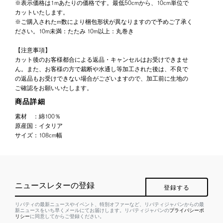
※表示価格は1mあたりの価格です。最低50cmから、10cm単位で
カットいたします。
※ご購入されたm数により梱包形状が異なりますので予めご了承く
ださい。10m未満：たたみ 10m以上：丸巻き
【注意事項】
カット後のお客様都合による返品・キャンセルはお受けできませ
ん。また、お客様の方で裁断や水通し等加工された後は、不良で
の返品もお受けできない場合がございますので、加工前に生地の
ご確認をお願いいたします。
商品詳細
素材
：
綿100％
原産国
：
イタリア
サイズ
：
108cm幅
ニュースレターの登録
登録する
リバティの最新ニュースやイベント、特別オファーなど、リバティジャパンからの最
新ニュースをいち早くメールにてお届けします。リバティジャパンの
プライバシーポ
リシー
に同意してからご登録ください。