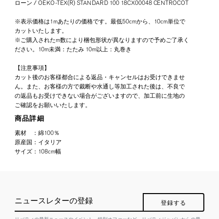
ローン / OEKO-TEX(R) STANDARD 100 18CX00048 CENTROCOT
※表示価格は1mあたりの価格です。最低50cmから、10cm単位で
カットいたします。
※ご購入されたm数により梱包形状が異なりますので予めご了承く
ださい。10m未満：たたみ 10m以上：丸巻き
【注意事項】
カット後のお客様都合による返品・キャンセルはお受けできませ
ん。また、お客様の方で裁断や水通し等加工された後は、不良で
の返品もお受けできない場合がございますので、加工前に生地の
ご確認をお願いいたします。
商品詳細
素材
：
綿100％
原産国
：
イタリア
サイズ
：
108cm幅
ニュースレターの登録
登録する