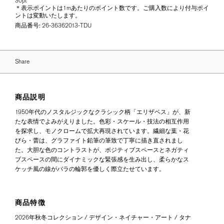
30pt
＊表示ポイントは1mあたりのポイント数です。ご購入数により付与ポイ
ントは変動いたします。
商品番号:
26-36362013-TDU
Share
商品説明
1950年代のノスタルジックなクラシック柄「エリザベス」が、新
たな表情でよみがえりました。色彩・スケール・技法の相互作用
を探求し、モノクロームで拡大再現されています。繊細な葉・花
びら・蕾は、グラファイト鉛筆の筆致で丁寧に描き直されまし
た。大胆な色のコントラストが、ポジティブスペースとネガティ
ブスペースの間にダイナミックな緊張感を生み出し、柔らかなス
ケッチ風の線がバラの輪郭を優しく際立たせています。
商品特徴
2026年秋冬コレクション / デザイン・ネイチャー・アート / タナ