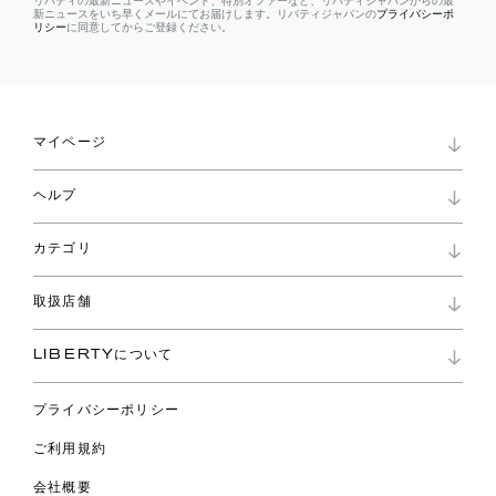
リバティの最新ニュースやイベント、特別オファーなど、リバティジャパンからの最
新ニュースをいち早くメールにてお届けします。リバティジャパンの
プライバシーポ
リシー
に同意してからご登録ください。
マイページ
マイページ
ヘルプ
ロイヤリティプログラム
パスワード再設定
お知らせ
ショッピングバッグ
カテゴリ
お問い合わせ
よくあるご質問
新着
ご利用ガイド
取扱店舗
コレクション
特定商取引に基づく表記
ファブリックス
リバティ ブランド
バッグ
LIBERTYについて
リバティ・ファブリックス
ファッションアクセサリー
リバティの遺産
スカーフ
プライバシーポリシー
ウェア
ライフスタイル
ご利用規約
特集
スペシャル
会社概要