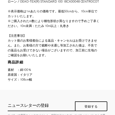
ローン / OEKO-TEX(R) STANDARD 100 18CX00048 CENTROCOT
※表示価格は1mあたりの価格です。最低50cmから、10cm単位で
カットいたします。
※ご購入されたm数により梱包形状が異なりますので予めご了承く
ださい。10m未満：たたみ 10m以上：丸巻き
【注意事項】
カット後のお客様都合による返品・キャンセルはお受けできませ
ん。また、お客様の方で裁断や水通し等加工された後は、不良で
の返品もお受けできない場合がございますので、加工前に生地の
ご確認をお願いいたします。
商品詳細
素材
：
綿100％
原産国
：
イタリア
サイズ
：
108cm幅
ニュースレターの登録
登録する