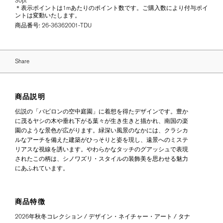
30pt
＊表示ポイントは1mあたりのポイント数です。ご購入数により付与ポイ
ントは変動いたします。
商品番号:
26-36362001-TDU
Share
商品説明
伝説の「バビロンの空中庭園」に着想を得たデザインです。豊か
に茂るヤシの木や垂れ下がる葉々が生き生きと描かれ、南国の楽
園のような景色が広がります。緑深い風景のなかには、クラシカ
ルなアーチを備えた建築がひっそりと姿を現し、遠景へのミステ
リアスな視線を誘います。やわらかなタッチのグアッシュで表現
されたこの柄は、シノワズリ・スタイルの装飾美を思わせる魅力
にあふれています。
商品特徴
2026年秋冬コレクション / デザイン・ネイチャー・アート / タナ