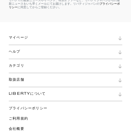
リバティの最新ニュースやイベント、特別オファーなど、リバティジャパンからの最
新ニュースをいち早くメールにてお届けします。リバティジャパンの
プライバシーポ
リシー
に同意してからご登録ください。
マイページ
マイページ
ヘルプ
ロイヤリティプログラム
パスワード再設定
お知らせ
ショッピングバッグ
カテゴリ
お問い合わせ
よくあるご質問
新着
ご利用ガイド
取扱店舗
コレクション
特定商取引に基づく表記
ファブリックス
リバティ ブランド
バッグ
LIBERTYについて
リバティ・ファブリックス
ファッションアクセサリー
リバティの遺産
スカーフ
プライバシーポリシー
ウェア
ライフスタイル
ご利用規約
特集
スペシャル
会社概要