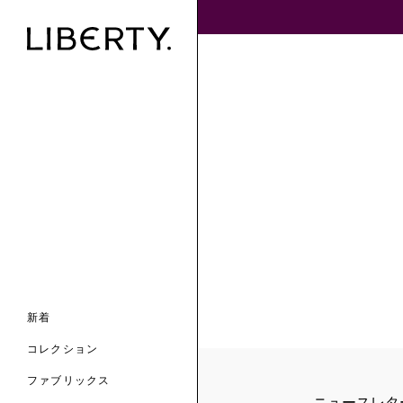
ンライン限定
ナル コレクション
ナル コレクション
ィス コレクション
ルコレクション
バッグ
ホルダー
スカーフ
新着
 ブランド
コレクション
クターコラボレーション
ダーバッグ
ル
コレクション
の新着
ナル コレクション
ニック・タナローン
ボディバッグ
のウェア
サリー
のスカーフ
ファブリックス
の コレクション
チャー・セレクション
のバッグ
ニュースレタ