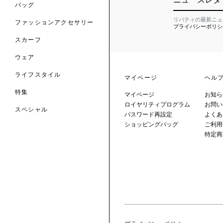
のファッションアクセサリー
バッグ
リバティの最新ニュ
ファッションアクセサリー
プライバシーポリシ
トマテリアル
スカーフ
のファブリックス
ウェア
ライフスタイル
マイページ
ヘル
特集
マイページ
お知ら
ロイヤリティプログラム
お問い
スペシャル
パスワード再設定
よくあ
ショッピングバッグ
ご利用
 TO LIBERTY
ARABLE ART
特定商
ERTY SCARVES
買う
買う
EVER IPHIS
 THERE BE
買う
ERTY
ERTY
買う
CESSORIES
買う
買う
6:
IGN.NATURE.ART.
買う