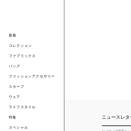
ナル コレクション
ナル コレクション
ィス コレクション
ルコレクション
バッグ
ホルダー
スカーフ
新着
 ブランド
コレクション
クターコラボレーション
ダーバッグ
ル
コレクション
の新着
ナル コレクション
ニック・タナローン
ボディバッグ
のウェア
サリー
のスカーフ
ファブリックス
の コレクション
チャー・セレクション
のバッグ
のファッションアクセサリー
バッグ
ファッションアクセサリー
トマテリアル
スカーフ
のファブリックス
ウェア
ライフスタイル
ニュースレタ
特集
スペシャル