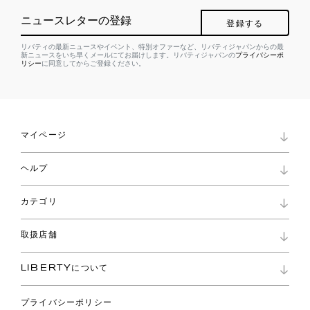
ニュースレターの登録
登録する
リバティの最新ニュースやイベント、特別オファーなど、リバティジャパンからの最
新ニュースをいち早くメールにてお届けします。リバティジャパンの
プライバシーポ
リシー
に同意してからご登録ください。
マイページ
マイページ
ヘルプ
ロイヤリティプログラム
パスワード再設定
お知らせ
ショッピングバッグ
カテゴリ
お問い合わせ
よくあるご質問
新着
ご利用ガイド
取扱店舗
コレクション
特定商取引に基づく表記
ファブリックス
リバティ ブランド
バッグ
LIBERTYについて
リバティ・ファブリックス
ファッションアクセサリー
リバティの遺産
スカーフ
プライバシーポリシー
ウェア