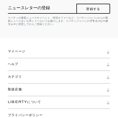
ニュースレターの登録
登録する
リバティの最新ニュースやイベント、特別オファーなど、リバティジャパンからの最
新ニュースをいち早くメールにてお届けします。リバティジャパンの
プライバシーポ
リシー
に同意してからご登録ください。
マイページ
マイページ
ヘルプ
ロイヤリティプログラム
パスワード再設定
お知らせ
ショッピングバッグ
カテゴリ
お問い合わせ
よくあるご質問
新着
ご利用ガイド
取扱店舗
コレクション
特定商取引に基づく表記
ファブリックス
リバティ ブランド
バッグ
LIBERTYについて
リバティ・ファブリックス
ファッションアクセサリー
リバティの遺産
スカーフ
プライバシーポリシー
ウェア