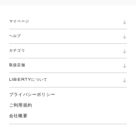
マイページ
マイページ
ヘルプ
ロイヤリティプログラム
パスワード再設定
お知らせ
ショッピングバッグ
カテゴリ
お問い合わせ
よくあるご質問
新着
ご利用ガイド
取扱店舗
コレクション
特定商取引に基づく表記
ファブリックス
リバティ ブランド
バッグ
LIBERTYについて
リバティ・ファブリックス
ファッションアクセサリー
リバティの遺産
スカーフ
プライバシーポリシー
ウェア
ライフスタイル
ご利用規約
特集
スペシャル
会社概要