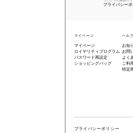
リバティの最新ニュ
プライバシーポ
 TO LIBERTY
ARABLE ART
ERTY SCARVES
買う
買う
EVER IPHIS
 THERE BE
買う
ERTY
ERTY
買う
CESSORIES
買う
マイページ
ヘル
買う
マイページ
お知
6:
ロイヤリティプログラム
お問
IGN.NATURE.ART.
パスワード再設定
よく
ショッピングバッグ
ご利
買う
特定
プライバシーポリシー