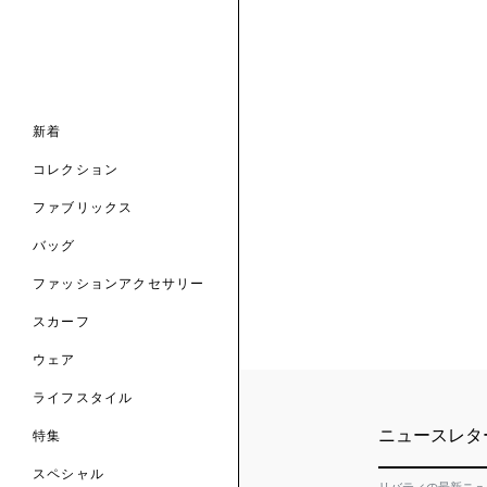
ナル コレクション
ナル コレクション
ィス コレクション
ルコレクション
バッグ
ホルダー
スカーフ
新着
 ブランド
コレクション
クターコラボレーション
ダーバッグ
ル
コレクション
の新着
ナル コレクション
ニック・タナローン
ボディバッグ
のウェア
サリー
のスカーフ
ファブリックス
の コレクション
チャー・セレクション
のバッグ
のファッションアクセサリー
バッグ
ファッションアクセサリー
トマテリアル
スカーフ
のファブリックス
ウェア
ライフスタイル
ニュースレタ
特集
スペシャル