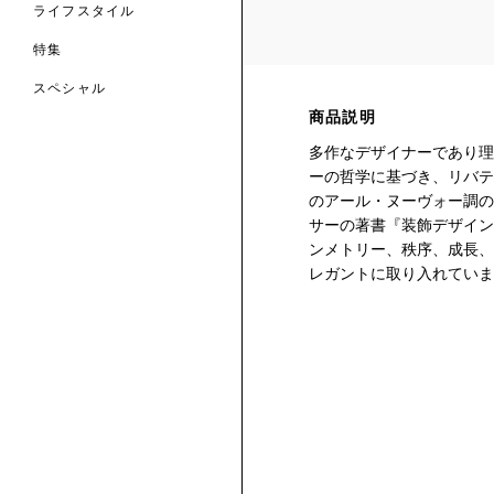
ライフスタイル
特集
スペシャル
商品説明
 TO LIBERTY
ARABLE ART
多作なデザイナーであり理
ERTY SCARVES
買う
買う
EVER IPHIS
 THERE BE
ーの哲学に基づき、リバテ
買う
ERTY
ERTY
のアール・ヌーヴォー調の
買う
CESSORIES
買う
サーの著書『装飾デザイン
買う
ンメトリー、秩序、成長、
レガントに取り入れていま
6:
IGN.NATURE.ART.
買う