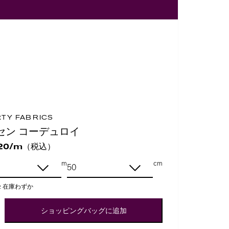
RTY FABRICS
セン コーデュロイ
（税込）
20/m
m
cm
:
在庫わずか
ショッピングバッグに追加