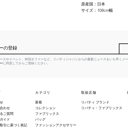
原産国
：
日本
サイズ
：
108cm幅
ーの登録
ースやイベント、特別オファーなど、リバティジャパンからの最新ニュースをいち早くメ
ー
に同意してからご登録ください。
プ
カテゴリ
取扱店舗
せ
新着
リバティ ブランド
合わせ
コレクション
リバティ・ファブリックス
るご質問
ファブリックス
ガイド
バッグ
取引に基づく表記
ファッションアクセサリー