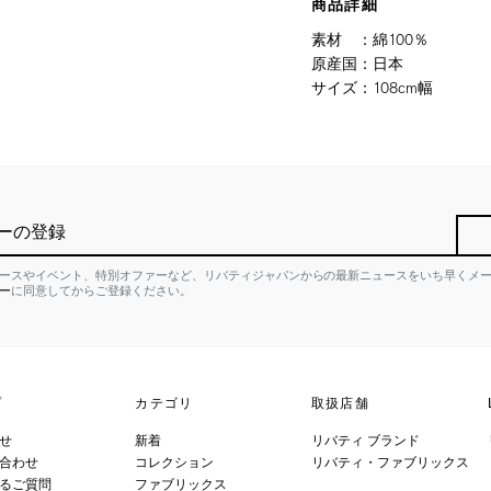
商品詳細
素材
：
綿100％
原産国
：
日本
サイズ
：
108cm幅
ーの登録
ースやイベント、特別オファーなど、リバティジャパンからの最新ニュースをいち早くメ
ー
に同意してからご登録ください。
プ
カテゴリ
取扱店舗
せ
新着
リバティ ブランド
合わせ
コレクション
リバティ・ファブリックス
るご質問
ファブリックス