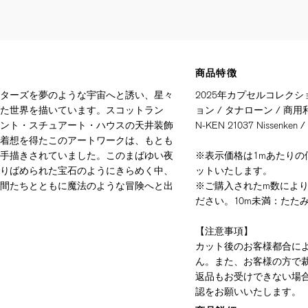
商品特徴
ターズを夢のような宇宙へと誘い、星々
2025年カプセルコレクシ
た世界を描いています。スコットラン
ョン / タナローン / 商用利用禁
ント・スチュアート・ハウスの天井装飾
N-KEN 21037 Nissenken / 
着想を得たこのアートワークは、もとも
手描きされていました。このまばゆい夜
※表示価格は1mあたりの価
りばめられた宝石のようにきらめく中、
ットいたします。
間たちとともに魔法のような冒険へと出
※ご購入されたm数によ
ださい。10m未満：たたみ
【注意事項】
カット後のお客様都合に
ん。また、お客様の方で
返品もお受けできない場
認をお願いいたします。