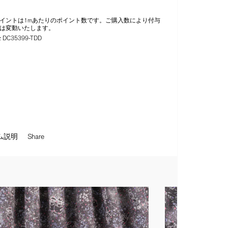
イントは1mあたりのポイント数です。ご購入数により付与
は変動いたします。
:
DC35399-TDD
ム説明
Share