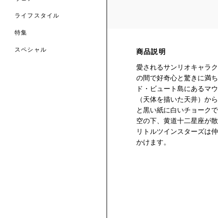
ライフスタイル
特集
スペシャル
商品説明
愛されるサンリオキャラク
 TO LIBERTY
ARABLE ART
の間で好奇心と驚きに満ち
ERTY SCARVES
買う
買う
EVER IPHIS
 THERE BE
ド・ビュート島にあるマウ
買う
ERTY
ERTY
（天体を描いた天井）から
買う
CESSORIES
買う
と黒い紙に白いチョークで
買う
空の下、黄道十二星座が散
リトルツインスターズは仲
6:
かけます。
IGN.NATURE.ART.
買う