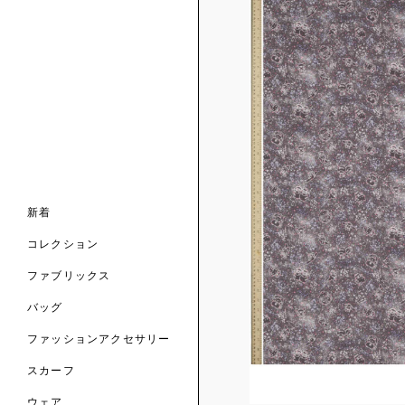
ンライン限定
ナル コレクション
ナル コレクション
ィス コレクション
ルコレクション
バッグ
ホルダー
スカーフ
新着
 ブランド
コレクション
クターコラボレーション
ダーバッグ
ル
コレクション
の新着
ナル コレクション
ニック・タナローン
ボディバッグ
のウェア
サリー
のスカーフ
ファブリックス
の コレクション
チャー・セレクション
のバッグ
のファッションアクセサリー
バッグ
ファッションアクセサリー
トマテリアル
スカーフ
のファブリックス
ウェア