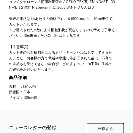
ョン / タナローン / 商用利用禁止 / OEKO-TEX(R) STANDARD 100
N-KEN 21037 Nissenken / (C) 2025 SANRIO CO., LTD.
※表示価格は1mあたりの価格です。最低50cmから、10cm単位で
カットいたします。
※ご購入されたm数により梱包形状が異なりますので予めご了承く
ださい。10m未満：たたみ 10m以上：丸巻き
【注意事項】
カット後のお客様都合による返品・キャンセルはお受けできませ
ん。また、お客様の方で裁断や水通し等加工された後は、不良で
の返品もお受けできない場合がございますので、加工前に生地の
ご確認をお願いいたします。
商品詳細
素材
：
綿100％
原産国
：
日本
サイズ
：
108cm幅
ニュースレターの登録
登録する