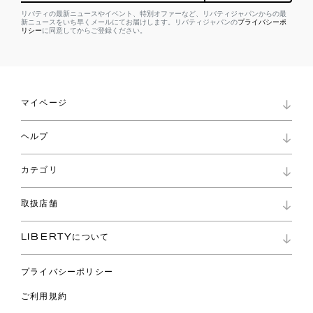
リバティの最新ニュースやイベント、特別オファーなど、リバティジャパンからの最
新ニュースをいち早くメールにてお届けします。リバティジャパンの
プライバシーポ
リシー
に同意してからご登録ください。
マイページ
マイページ
ヘルプ
ロイヤリティプログラム
パスワード再設定
お知らせ
ショッピングバッグ
カテゴリ
お問い合わせ
よくあるご質問
新着
ご利用ガイド
取扱店舗
コレクション
特定商取引に基づく表記
ファブリックス
リバティ ブランド
バッグ
LIBERTYについて
リバティ・ファブリックス
ファッションアクセサリー
リバティの遺産
スカーフ
プライバシーポリシー
ウェア
ライフスタイル
ご利用規約
特集