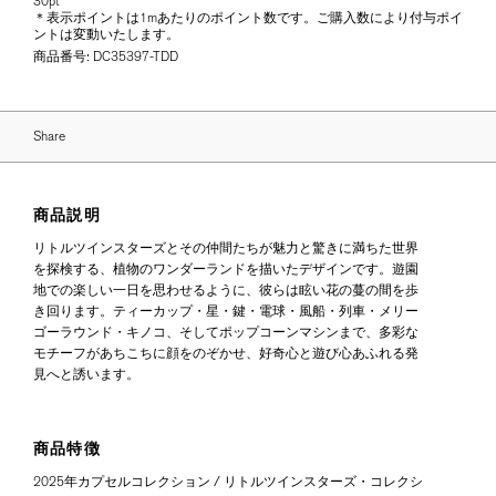
30pt
＊表示ポイントは1mあたりのポイント数です。ご購入数により付与ポイ
ントは変動いたします。
商品番号:
DC35397-TDD
Share
商品説明
リトルツインスターズとその仲間たちが魅力と驚きに満ちた世界
を探検する、植物のワンダーランドを描いたデザインです。遊園
地での楽しい一日を思わせるように、彼らは眩い花の蔓の間を歩
き回ります。ティーカップ・星・鍵・電球・風船・列車・メリー
ゴーラウンド・キノコ、そしてポップコーンマシンまで、多彩な
モチーフがあちこちに顔をのぞかせ、好奇心と遊び心あふれる発
見へと誘います。
商品特徴
2025年カプセルコレクション / リトルツインスターズ・コレクシ