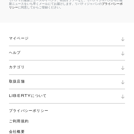
リバティの最新ニュースやイベント、特別オファーなど、リバティジャパンからの最
新ニュースをいち早くメールにてお届けします。リバティジャパンの
プライバシーポ
リシー
に同意してからご登録ください。
マイページ
マイページ
ヘルプ
ロイヤリティプログラム
パスワード再設定
お知らせ
ショッピングバッグ
カテゴリ
お問い合わせ
よくあるご質問
新着
ご利用ガイド
取扱店舗
コレクション
特定商取引に基づく表記
ファブリックス
リバティ ブランド
バッグ
LIBERTYについて
リバティ・ファブリックス
ファッションアクセサリー
リバティの遺産
スカーフ
プライバシーポリシー
ウェア
ライフスタイル
ご利用規約
特集
スペシャル
会社概要