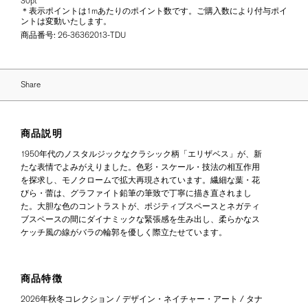
30pt
＊表示ポイントは1mあたりのポイント数です。ご購入数により付与ポイ
ントは変動いたします。
商品番号:
26-36362013-TDU
Share
商品説明
1950年代のノスタルジックなクラシック柄「エリザベス」が、新
たな表情でよみがえりました。色彩・スケール・技法の相互作用
を探求し、モノクロームで拡大再現されています。繊細な葉・花
びら・蕾は、グラファイト鉛筆の筆致で丁寧に描き直されまし
た。大胆な色のコントラストが、ポジティブスペースとネガティ
ブスペースの間にダイナミックな緊張感を生み出し、柔らかなス
ケッチ風の線がバラの輪郭を優しく際立たせています。
商品特徴
2026年秋冬コレクション / デザイン・ネイチャー・アート / タナ