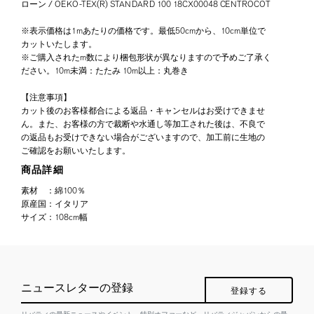
ローン / OEKO-TEX(R) STANDARD 100 18CX00048 CENTROCOT
※表示価格は1mあたりの価格です。最低50cmから、10cm単位で
カットいたします。
※ご購入されたm数により梱包形状が異なりますので予めご了承く
ださい。10m未満：たたみ 10m以上：丸巻き
【注意事項】
カット後のお客様都合による返品・キャンセルはお受けできませ
ん。また、お客様の方で裁断や水通し等加工された後は、不良で
の返品もお受けできない場合がございますので、加工前に生地の
ご確認をお願いいたします。
商品詳細
素材
：
綿100％
原産国
：
イタリア
サイズ
：
108cm幅
ニュースレターの登録
登録する