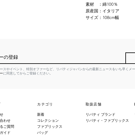
素材
：
綿100％
原産国
：
イタリア
サイズ
：
108cm幅
ーの登録
ースやイベント、特別オファーなど、リバティジャパンからの最新ニュースをいち早くメ
ー
に同意してからご登録ください。
プ
カテゴリ
取扱店舗
せ
新着
リバティ ブランド
合わせ
コレクション
リバティ・ファブリックス
るご質問
ファブリックス
ガイド
バッグ