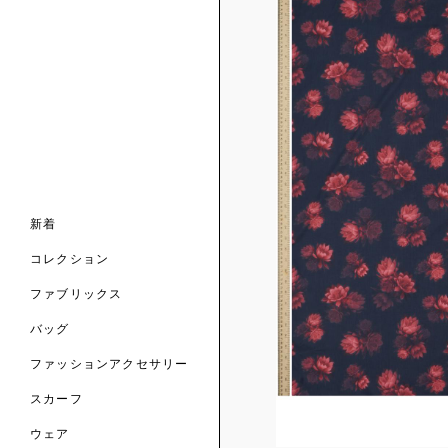
ンライン限定
ナル コレクション
ナル コレクション
ィス コレクション
ルコレクション
バッグ
ホルダー
スカーフ
新着
 ブランド
コレクション
クターコラボレーション
ダーバッグ
ル
コレクション
の新着
ナル コレクション
ニック・タナローン
ボディバッグ
のウェア
サリー
のスカーフ
ファブリックス
の コレクション
チャー・セレクション
のバッグ
のファッションアクセサリー
バッグ
ファッションアクセサリー
トマテリアル
スカーフ
のファブリックス
ウェア