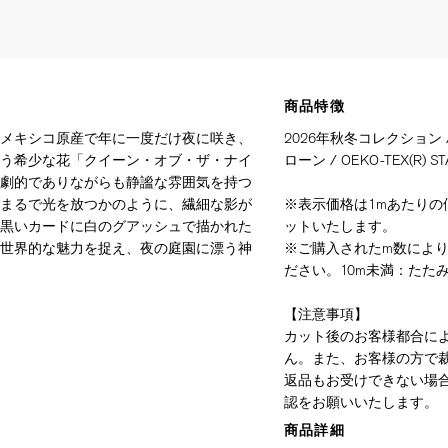
商品特徴
メキシコ原産で年に一度だけ夜に咲き、
2026年秋冬コレクション
う希少な花「クイーン・オブ・ザ・ナイ
ローン / OEKO-TEX(R) ST
劇的でありながらも静謐な雰囲気を持つ
まるで光を放つかのように、繊細な影が
※表示価格は1mあたりの価
黒いカードに白のグアッシュで描かれた
ットいたします。
世界的な魅力を捉え、夜の庭園に漂う神
※ご購入されたm数によ
ださい。10m未満：たたみ
【注意事項】
カット後のお客様都合に
ん。また、お客様の方で
返品もお受けできない場
認をお願いいたします。
商品詳細