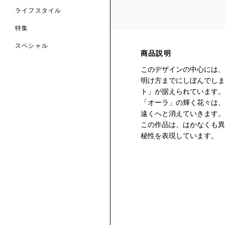
ライフスタイル
特集
スペシャル
商品説明
 TO LIBERTY
ARABLE ART
このデザインの中心には、
ERTY SCARVES
明け方までにしぼんでしま
買う
買う
EVER IPHIS
 THERE BE
買う
ト」が据えられています。
ERTY
ERTY
買う
「オーラ」の輝く花々は、
CESSORIES
買う
遠くへと消えていきます。
買う
この作品は、はかなくも異
秘性を表現しています。
6:
IGN.NATURE.ART.
買う