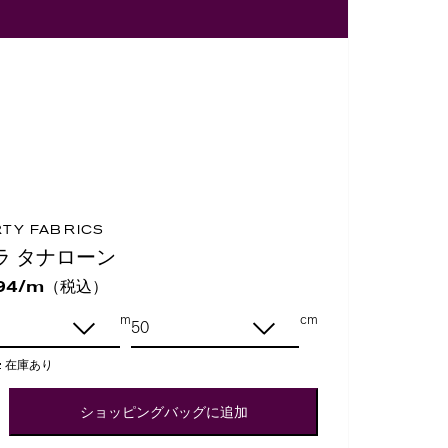
RTY FABRICS
ラ タナローン
（税込）
94/m
m
cm
:
在庫あり
ショッピングバッグに追加