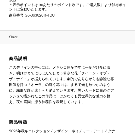
30pt
＊表示ポイントは1mあたりのポイント数です。ご購入数により付与ポイ
ントは変動いたします。
商品番号:
26-36362011-TDU
Share
商品説明
このデザインの中心には、メキシコ原産で年に一度だけ夜に咲
き、明け方までにしぼんでしまう希少な花「クイーン・オブ・
ザ・ナイト」が据えられています。劇的でありながらも静謐な雰
囲気を持つ「オーラ」の輝く花々は、まるで光を放つかのよう
に、繊細な影が遠くへと消えていきます。黒いカードに白のグア
ッシュで描かれたこの作品は、はかなくも異世界的な魅力を捉
え、夜の庭園に漂う神秘性を表現しています。
商品特徴
2026年秋冬コレクション / デザイン・ネイチャー・アート / タナ