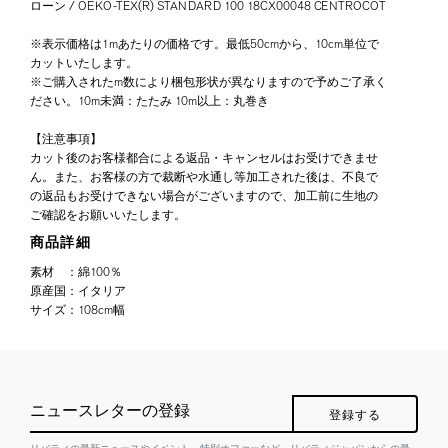
ローン / OEKO-TEX(R) STANDARD 100 18CX00048 CENTROCOT
※表示価格は1mあたりの価格です。最低50cmから、10cm単位で
カットいたします。
※ご購入されたm数により梱包形状が異なりますので予めご了承く
ださい。10m未満：たたみ 10m以上：丸巻き
【注意事項】
カット後のお客様都合による返品・キャンセルはお受けできませ
ん。また、お客様の方で裁断や水通し等加工された後は、不良で
の返品もお受けできない場合がございますので、加工前に生地の
ご確認をお願いいたします。
商品詳細
素材
：
綿100％
原産国
：
イタリア
サイズ
：
108cm幅
ニュースレターの登録
登録する