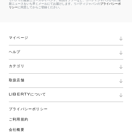
リバティの最新ニュースやイベント、特別オファーなど、リバティジャパンからの最
新ニュースをいち早くメールにてお届けします。リバティジャパンの
プライバシーポ
リシー
に同意してからご登録ください。
マイページ
マイページ
ヘルプ
ロイヤリティプログラム
パスワード再設定
お知らせ
ショッピングバッグ
カテゴリ
お問い合わせ
よくあるご質問
新着
ご利用ガイド
取扱店舗
コレクション
特定商取引に基づく表記
ファブリックス
リバティ ブランド
バッグ
LIBERTYについて
リバティ・ファブリックス
ファッションアクセサリー
リバティの遺産
スカーフ
プライバシーポリシー
ウェア
ライフスタイル
ご利用規約
特集
スペシャル
会社概要