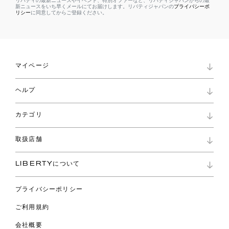
リバティの最新ニュースやイベント、特別オファーなど、リバティジャパンからの最
新ニュースをいち早くメールにてお届けします。リバティジャパンの
プライバシーポ
リシー
に同意してからご登録ください。
マイページ
マイページ
ヘルプ
ロイヤリティプログラム
パスワード再設定
お知らせ
ショッピングバッグ
カテゴリ
お問い合わせ
よくあるご質問
新着
ご利用ガイド
取扱店舗
コレクション
特定商取引に基づく表記
ファブリックス
リバティ ブランド
バッグ
LIBERTYについて
リバティ・ファブリックス
ファッションアクセサリー
リバティの遺産
スカーフ
プライバシーポリシー
ウェア
ライフスタイル
ご利用規約
特集
スペシャル
会社概要