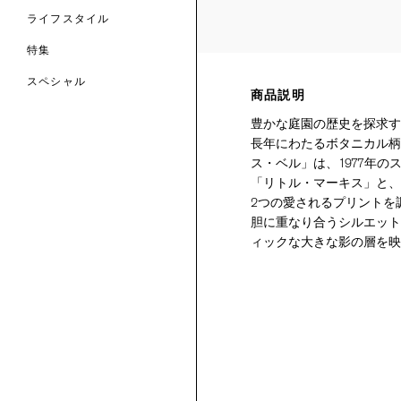
ライフスタイル
特集
スペシャル
商品説明
 TO LIBERTY
ARABLE ART
豊かな庭園の歴史を探求す
ERTY SCARVES
長年にわたるボタニカル柄
買う
買う
EVER IPHIS
 THERE BE
買う
ス・ベル」は、1977年
ERTY
ERTY
買う
「リトル・マーキス」と、
CESSORIES
買う
2つの愛されるプリントを
買う
胆に重なり合うシルエット
ィックな大きな影の層を映
6:
IGN.NATURE.ART.
買う