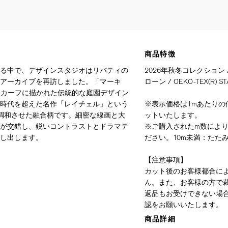
商品特徴
る中で、デザインスタジオはリバティの
2026年秋冬コレクション
アーカイブを再訪しました。「マーキ
ローン / OEKO-TEX(R) ST
のスカーフに描かれた伝統的な庭園デザイン
時代を超えた名作「レイチェル」という
※表示価格は1mあたりの価
調和させた融合柄です。細密な線画と大
ットいたします。
が交錯し、鋭いコントラストとドラマテ
※ご購入されたm数によ
し出します。
ださい。10m未満：たたみ
【注意事項】
カット後のお客様都合に
ん。また、お客様の方で
返品もお受けできない場
認をお願いいたします。
商品詳細