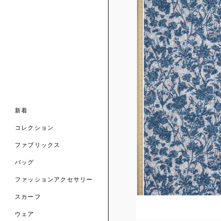
ンライン限定
ナル コレクション
ナル コレクション
ィス コレクション
ルコレクション
バッグ
ホルダー
スカーフ
新着
 ブランド
コレクション
クターコラボレーション
ダーバッグ
ル
コレクション
の新着
ナル コレクション
ニック・タナローン
ボディバッグ
のウェア
サリー
のスカーフ
ファブリックス
の コレクション
チャー・セレクション
のバッグ
のファッションアクセサリー
バッグ
ファッションアクセサリー
トマテリアル
スカーフ
のファブリックス
ウェア