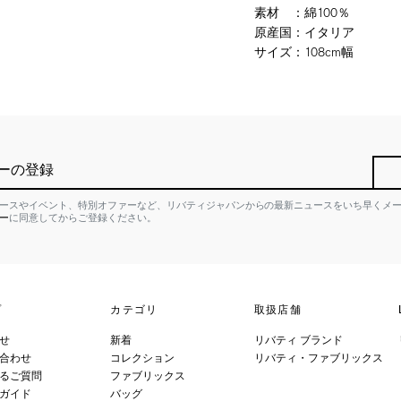
素材
：
綿100％
原産国
：
イタリア
サイズ
：
108cm幅
ーの登録
ースやイベント、特別オファーなど、リバティジャパンからの最新ニュースをいち早くメ
ー
に同意してからご登録ください。
プ
カテゴリ
取扱店舗
せ
新着
リバティ ブランド
合わせ
コレクション
リバティ・ファブリックス
るご質問
ファブリックス
ガイド
バッグ