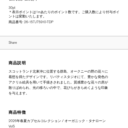
30pt
＊表示ポイントは1mあたりのポイント数です。ご購入数により付与ポイ
ントは変動いたします。
商品番号:
26-157J75910-TDP
Share
商品説明
スコットランド北東沖に位置する群島、オークニーの野の花々に
着想を得たデザインです。リバティスタジオにて、豊かな発色の
アクリル絵具を用いて手描きされました。質感豊かな花々の房が
散りばめられ、光の移ろいの中で、花びらがきらめくような印象
を与えます。
商品特徴
2026年春夏カプセルコレクション / オーガニック・タナローン
Vol5