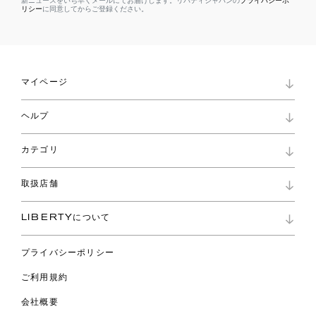
新ニュースをいち早くメールにてお届けします。リバティジャパンの
プライバシーポ
リシー
に同意してからご登録ください。
マイページ
マイページ
ヘルプ
ロイヤリティプログラム
パスワード再設定
お知らせ
ショッピングバッグ
カテゴリ
お問い合わせ
よくあるご質問
新着
ご利用ガイド
取扱店舗
コレクション
特定商取引に基づく表記
ファブリックス
リバティ ブランド
バッグ
LIBERTYについて
リバティ・ファブリックス
ファッションアクセサリー
リバティの遺産
スカーフ
プライバシーポリシー
ウェア
ライフスタイル
ご利用規約
特集
スペシャル
会社概要