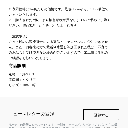
※表示価格は1mあたりの価格です。最低50cmから、10cm単位で
カットいたします。
※ご購入されたm数により梱包形状が異なりますので予めご了承く
ださい。10m未満：たたみ 10m以上：丸巻き
【注意事項】
カット後のお客様都合による返品・キャンセルはお受けできませ
ん。また、お客様の方で裁断や水通し等加工された後は、不良で
の返品もお受けできない場合がございますので、加工前に生地の
ご確認をお願いいたします。
商品詳細
素材
：
綿100％
原産国
：
イタリア
サイズ
：
108cm幅
ニュースレターの登録
登録する
リバティの最新ニュースやイベント、特別オファーなど、リバティジャパンからの最