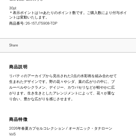
30pt
＊表示ポイントは1mあたりのポイント数です。ご購入数により付与ポイ
ントは変動いたします。
商品番号:
26-157J75908-TDP
Share
商品説明
リバティのアーカイブから見出された2点の水彩画を組み合わせて
生まれたデザインです。野の花々やシダ、葉の広がりの中に、ブ
ルーベルやシクラメン、デイジー、カウパセリなどが軽やかに広
がります。生き生きとしたアレンジメントによって、花々が重な
り合い、豊かな広がりを感じさせます。
商品特徴
2026年春夏カプセルコレクション / オーガニック・タナローン
Vol5