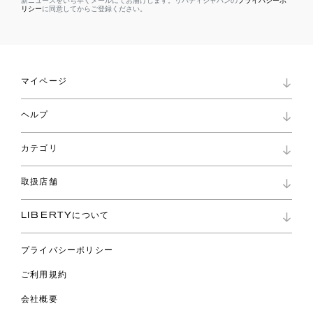
新ニュースをいち早くメールにてお届けします。リバティジャパンの
プライバシーポ
リシー
に同意してからご登録ください。
マイページ
マイページ
ヘルプ
ロイヤリティプログラム
パスワード再設定
お知らせ
ショッピングバッグ
カテゴリ
お問い合わせ
よくあるご質問
新着
ご利用ガイド
取扱店舗
コレクション
特定商取引に基づく表記
ファブリックス
リバティ ブランド
バッグ
LIBERTYについて
リバティ・ファブリックス
ファッションアクセサリー
リバティの遺産
スカーフ
プライバシーポリシー
ウェア
ライフスタイル
ご利用規約
特集
スペシャル
会社概要