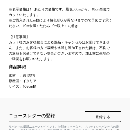
※表示価格は1mあたりの価格です。最低50cmから、10cm単位で
カットいたします。
※ご購入されたm数により梱包形状が異なりますので予めご了承く
ださい。10m未満：たたみ 10m以上：丸巻き
【注意事項】
カット後のお客様都合による返品・キャンセルはお受けできませ
ん。また、お客様の方で裁断や水通し等加工された後は、不良で
の返品もお受けできない場合がございますので、加工前に生地の
ご確認をお願いいたします。
商品詳細
素材
：
綿100％
原産国
：
イタリア
サイズ
：
108cm幅
ニュースレターの登録
登録する
リバティの最新ニュースやイベント、特別オファーなど、リバティジャパンからの最