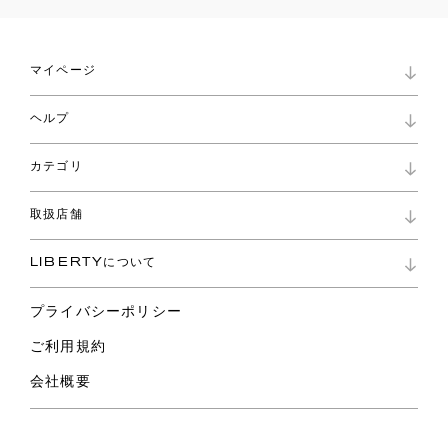
マイページ
マイページ
ヘルプ
ロイヤリティプログラム
パスワード再設定
お知らせ
ショッピングバッグ
カテゴリ
お問い合わせ
よくあるご質問
新着
ご利用ガイド
取扱店舗
コレクション
特定商取引に基づく表記
ファブリックス
リバティ ブランド
バッグ
LIBERTYについて
リバティ・ファブリックス
ファッションアクセサリー
リバティの遺産
スカーフ
プライバシーポリシー
ウェア
ライフスタイル
ご利用規約
特集
スペシャル
会社概要