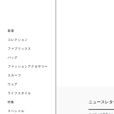
ナル コレクション
ナル コレクション
ィス コレクション
ルコレクション
バッグ
ホルダー
スカーフ
新着
 ブランド
コレクション
クターコラボレーション
ダーバッグ
ル
コレクション
の新着
ナル コレクション
ニック・タナローン
ボディバッグ
のウェア
サリー
のスカーフ
ファブリックス
の コレクション
チャー・セレクション
のバッグ
のファッションアクセサリー
バッグ
ファッションアクセサリー
トマテリアル
スカーフ
のファブリックス
ウェア
ライフスタイル
ニュースレタ
特集
スペシャル