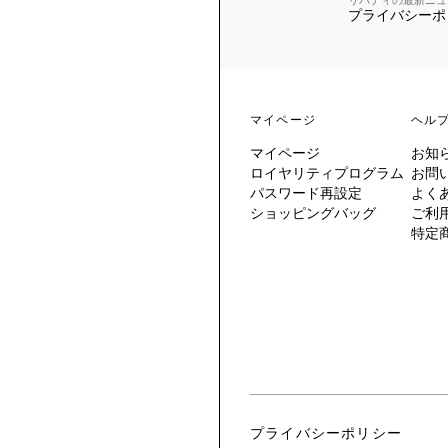
リバティの最新ニュ
プライバシーポ
 TO LIBERTY
ARABLE ART
ERTY SCARVES
買う
買う
EVER IPHIS
 THERE BE
買う
ERTY
ERTY
買う
CESSORIES
買う
マイページ
ヘル
買う
マイページ
お知
6:
ロイヤリティプログラム
お問
IGN.NATURE.ART.
パスワード再設定
よく
ショッピングバッグ
ご利
買う
特定
プライバシーポリシー