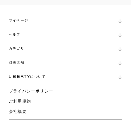
マイページ
マイページ
ヘルプ
ロイヤリティプログラム
パスワード再設定
お知らせ
ショッピングバッグ
カテゴリ
お問い合わせ
よくあるご質問
新着
ご利用ガイド
取扱店舗
コレクション
特定商取引に基づく表記
ファブリックス
リバティ ブランド
バッグ
LIBERTYについて
リバティ・ファブリックス
ファッションアクセサリー
リバティの遺産
スカーフ
プライバシーポリシー
ウェア
ライフスタイル
ご利用規約
特集
スペシャル
会社概要