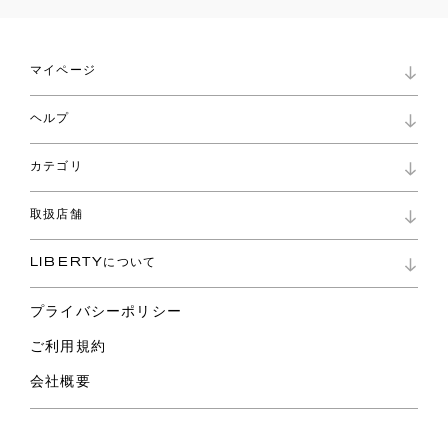
マイページ
マイページ
ヘルプ
ロイヤリティプログラム
パスワード再設定
お知らせ
ショッピングバッグ
カテゴリ
お問い合わせ
よくあるご質問
新着
ご利用ガイド
取扱店舗
コレクション
特定商取引に基づく表記
ファブリックス
リバティ ブランド
バッグ
LIBERTYについて
リバティ・ファブリックス
ファッションアクセサリー
リバティの遺産
スカーフ
プライバシーポリシー
ウェア
ライフスタイル
ご利用規約
特集
スペシャル
会社概要