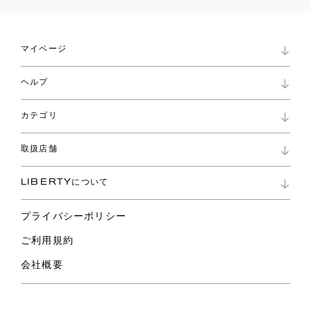
マイページ
マイページ
ヘルプ
ロイヤリティプログラム
パスワード再設定
お知らせ
ショッピングバッグ
カテゴリ
お問い合わせ
よくあるご質問
新着
ご利用ガイド
取扱店舗
コレクション
特定商取引に基づく表記
ファブリックス
リバティ ブランド
バッグ
LIBERTYについて
リバティ・ファブリックス
ファッションアクセサリー
リバティの遺産
スカーフ
プライバシーポリシー
ウェア
ライフスタイル
ご利用規約
特集
スペシャル
会社概要