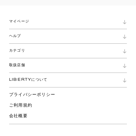
マイページ
マイページ
ヘルプ
ロイヤリティプログラム
パスワード再設定
お知らせ
ショッピングバッグ
カテゴリ
お問い合わせ
よくあるご質問
新着
ご利用ガイド
取扱店舗
コレクション
特定商取引に基づく表記
ファブリックス
リバティ ブランド
バッグ
LIBERTYについて
リバティ・ファブリックス
ファッションアクセサリー
リバティの遺産
スカーフ
プライバシーポリシー
ウェア
ライフスタイル
ご利用規約
特集
スペシャル
会社概要