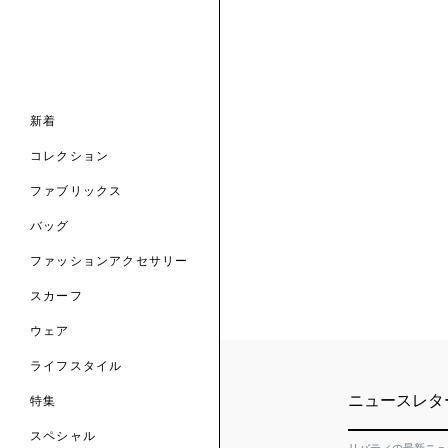
ナル コレクション
ナル コレクション
ィス コレクション
ルコレクション
バッグ
ホルダー
スカーフ
新着
 ブランド
コレクション
クターコラボレーション
ダーバッグ
ル
コレクション
の新着
ナル コレクション
ニック・タナローン
ボディバッグ
のウェア
サリー
のスカーフ
ファブリックス
の コレクション
チャー・セレクション
のバッグ
のファッションアクセサリー
バッグ
ファッションアクセサリー
トマテリアル
スカーフ
のファブリックス
ウェア
ライフスタイル
ニュースレタ
特集
スペシャル