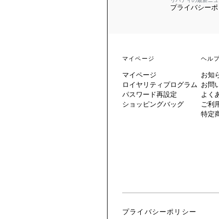
リバティの最新ニュ
プライバシーポ
 TO LIBERTY
ARABLE ART
ERTY SCARVES
買う
買う
EVER IPHIS
 THERE BE
買う
ERTY
ERTY
買う
CESSORIES
買う
マイページ
ヘル
買う
マイページ
お知
6:
ロイヤリティプログラム
お問
IGN.NATURE.ART.
パスワード再設定
よく
ショッピングバッグ
ご利
買う
特定
プライバシーポリシー