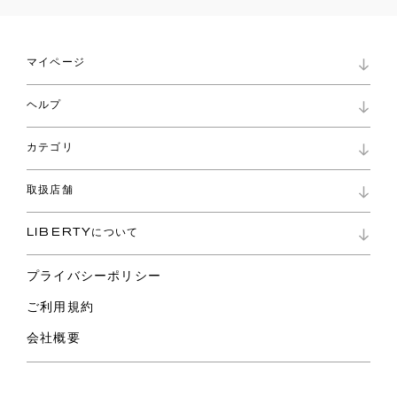
マイページ
マイページ
ヘルプ
ロイヤリティプログラム
パスワード再設定
お知らせ
ショッピングバッグ
カテゴリ
お問い合わせ
よくあるご質問
新着
ご利用ガイド
取扱店舗
コレクション
特定商取引に基づく表記
ファブリックス
リバティ ブランド
バッグ
LIBERTYについて
リバティ・ファブリックス
ファッションアクセサリー
リバティの遺産
スカーフ
プライバシーポリシー
ウェア
ライフスタイル
ご利用規約
特集
スペシャル
会社概要