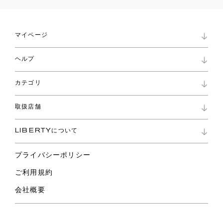
マイページ
マイページ
ヘルプ
ロイヤリティプログラム
パスワード再設定
お知らせ
ショッピングバッグ
カテゴリ
お問い合わせ
よくあるご質問
新着
ご利用ガイド
取扱店舗
コレクション
特定商取引に基づく表記
ファブリックス
リバティ ブランド
バッグ
LIBERTYについて
リバティ・ファブリックス
ファッションアクセサリー
リバティの遺産
スカーフ
プライバシーポリシー
ウェア
ライフスタイル
ご利用規約
特集
スペシャル
会社概要