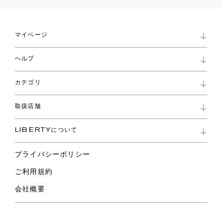
マイページ
マイページ
ヘルプ
ロイヤリティプログラム
パスワード再設定
お知らせ
ショッピングバッグ
カテゴリ
お問い合わせ
よくあるご質問
新着
ご利用ガイド
取扱店舗
コレクション
特定商取引に基づく表記
ファブリックス
リバティ ブランド
バッグ
LIBERTYについて
リバティ・ファブリックス
ファッションアクセサリー
リバティの遺産
スカーフ
プライバシーポリシー
ウェア
ライフスタイル
ご利用規約
特集
スペシャル
会社概要