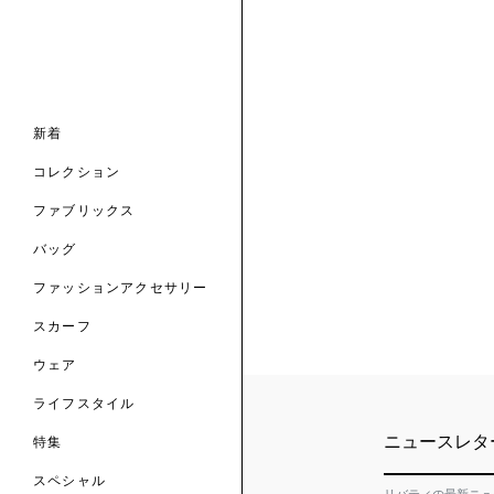
ナル コレクション
ナル コレクション
ィス コレクション
ルコレクション
バッグ
ホルダー
スカーフ
新着
 ブランド
コレクション
クターコラボレーション
ダーバッグ
ル
コレクション
の新着
ナル コレクション
ニック・タナローン
ボディバッグ
のウェア
サリー
のスカーフ
ファブリックス
の コレクション
チャー・セレクション
のバッグ
のファッションアクセサリー
バッグ
ファッションアクセサリー
トマテリアル
スカーフ
のファブリックス
ウェア
ライフスタイル
ニュースレタ
特集
スペシャル