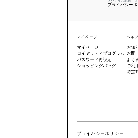
リバティの最新ニュ
プライバシーポ
 TO LIBERTY
ARABLE ART
ERTY SCARVES
買う
買う
EVER IPHIS
 THERE BE
買う
ERTY
ERTY
買う
CESSORIES
買う
マイページ
ヘル
買う
マイページ
お知
6:
ロイヤリティプログラム
お問
IGN.NATURE.ART.
パスワード再設定
よく
ショッピングバッグ
ご利
買う
特定
プライバシーポリシー