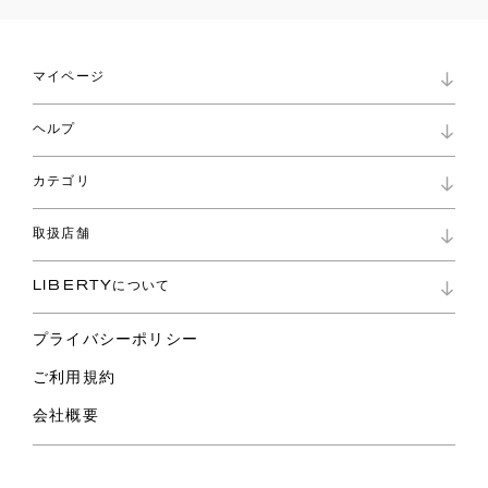
マイページ
マイページ
ヘルプ
ロイヤリティプログラム
パスワード再設定
お知らせ
ショッピングバッグ
カテゴリ
お問い合わせ
よくあるご質問
新着
ご利用ガイド
取扱店舗
コレクション
特定商取引に基づく表記
ファブリックス
リバティ ブランド
バッグ
LIBERTYについて
リバティ・ファブリックス
ファッションアクセサリー
リバティの遺産
スカーフ
プライバシーポリシー
ウェア
ライフスタイル
ご利用規約
特集
スペシャル
会社概要