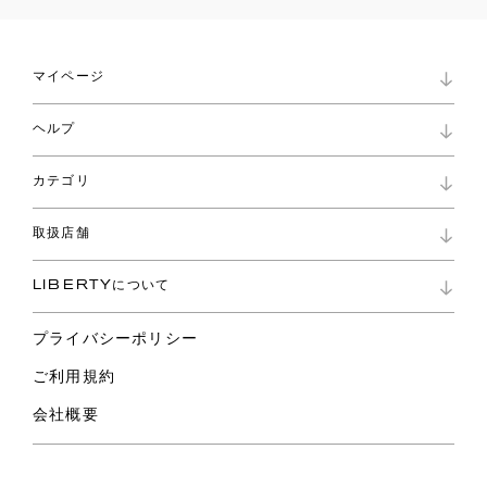
マイページ
マイページ
ヘルプ
ロイヤリティプログラム
パスワード再設定
お知らせ
ショッピングバッグ
カテゴリ
お問い合わせ
よくあるご質問
新着
ご利用ガイド
取扱店舗
コレクション
特定商取引に基づく表記
ファブリックス
リバティ ブランド
バッグ
LIBERTYについて
リバティ・ファブリックス
ファッションアクセサリー
リバティの遺産
スカーフ
プライバシーポリシー
ウェア
ライフスタイル
ご利用規約
特集
スペシャル
会社概要