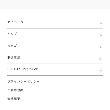
マイページ
マイページ
ヘルプ
ロイヤリティプログラム
パスワード再設定
お知らせ
ショッピングバッグ
カテゴリ
お問い合わせ
よくあるご質問
新着
ご利用ガイド
取扱店舗
コレクション
特定商取引に基づく表記
ファブリックス
リバティ ブランド
バッグ
LIBERTYについて
リバティ・ファブリックス
ファッションアクセサリー
リバティの遺産
スカーフ
プライバシーポリシー
ウェア
ライフスタイル
ご利用規約
特集
スペシャル
会社概要