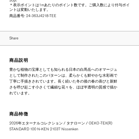
30pt
＊表示ポイントは1mあたりのポイント数です。ご購入数により付与ポイ
ントは変動いたします。
商品番号:
24-363J4218-TEE
Share
商品説明
豊かな植物の宝庫としても知られる日本の白馬岳へのオマージュ
として制作されたこのパターンは、柔らかくも鮮やかな水彩画で
丁寧に手描きされています。長く続いた冬の後の春の喜びと新鮮
さを呼び起こす小さくて繊細な花々を、ほぼ半透明の質感で描か
れています。
商品特徴
2026年エターナルコレクション / タナローン / OEKO-TEX(R)
STANDARD 100 N-KEN 21037 Nissenken