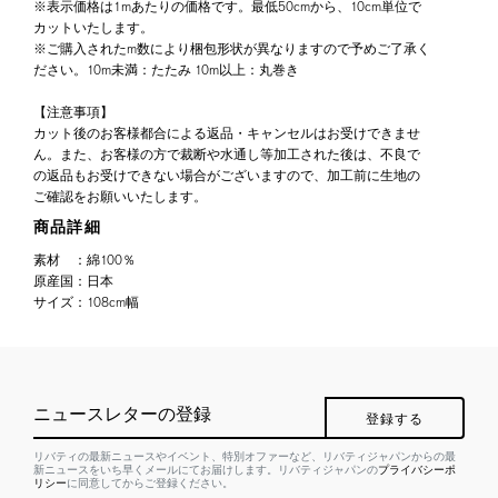
※表示価格は1mあたりの価格です。最低50cmから、10cm単位で
カットいたします。
※ご購入されたm数により梱包形状が異なりますので予めご了承く
ださい。10m未満：たたみ 10m以上：丸巻き
【注意事項】
カット後のお客様都合による返品・キャンセルはお受けできませ
ん。また、お客様の方で裁断や水通し等加工された後は、不良で
の返品もお受けできない場合がございますので、加工前に生地の
ご確認をお願いいたします。
商品詳細
素材
：
綿100％
原産国
：
日本
サイズ
：
108cm幅
ニュースレターの登録
登録する
リバティの最新ニュースやイベント、特別オファーなど、リバティジャパンからの最
新ニュースをいち早くメールにてお届けします。リバティジャパンの
プライバシーポ
リシー
に同意してからご登録ください。