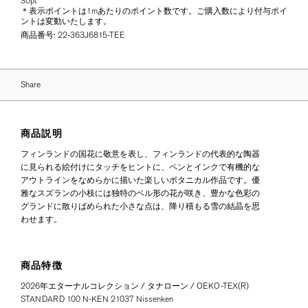
30pt
＊表示ポイントは1mあたりのポイント数です。ご購入数により付与ポイ
ントは変動いたします。
商品番号:
22-363J6815-TEE
Share
商品説明
フィンランドの国花に敬意を表し、フィンランドの代表的な陶器
に見られる絵付けにタッチをヒントに、ペンとインクで有機的な
アウトラインをなめらかに描いた楽しいボタニカル作品です。優
雅なスズランの小枝には独特のベル形の花が咲き、豊かな色彩の
グランドに散りばめられた小さな点は、降り積もる雪の結晶を思
わせます。
商品特徴
2026年エターナルコレクション / タナローン / OEKO-TEX(R)
STANDARD 100 N-KEN 21037 Nissenken