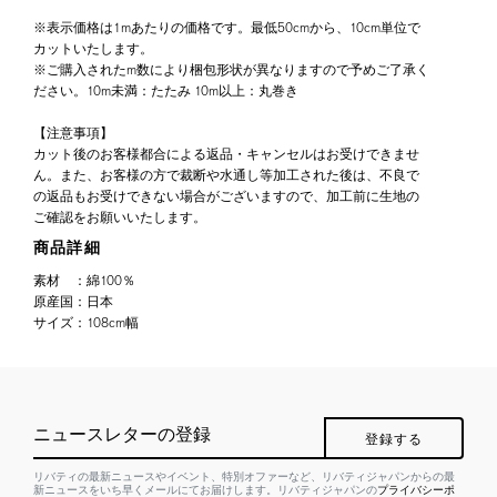
※表示価格は1mあたりの価格です。最低50cmから、10cm単位で
カットいたします。
※ご購入されたm数により梱包形状が異なりますので予めご了承く
ださい。10m未満：たたみ 10m以上：丸巻き
【注意事項】
カット後のお客様都合による返品・キャンセルはお受けできませ
ん。また、お客様の方で裁断や水通し等加工された後は、不良で
の返品もお受けできない場合がございますので、加工前に生地の
ご確認をお願いいたします。
商品詳細
素材
：
綿100％
原産国
：
日本
サイズ
：
108cm幅
ニュースレターの登録
登録する
リバティの最新ニュースやイベント、特別オファーなど、リバティジャパンからの最
新ニュースをいち早くメールにてお届けします。リバティジャパンの
プライバシーポ