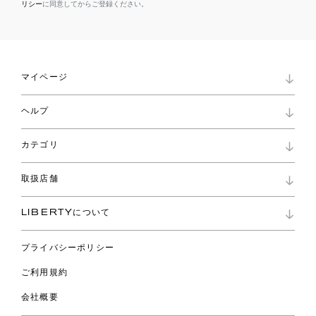
リシー
に同意してからご登録ください。
マイページ
マイページ
ヘルプ
ロイヤリティプログラム
パスワード再設定
お知らせ
ショッピングバッグ
カテゴリ
お問い合わせ
よくあるご質問
新着
ご利用ガイド
取扱店舗
コレクション
特定商取引に基づく表記
ファブリックス
リバティ ブランド
バッグ
LIBERTYについて
リバティ・ファブリックス
ファッションアクセサリー
リバティの遺産
スカーフ
プライバシーポリシー
ウェア
ライフスタイル
ご利用規約
特集
スペシャル
会社概要